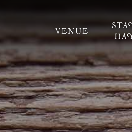
STA
VENUE
HA
Information
Weddings